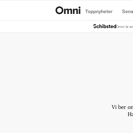
Toppnyheter
Sena
Hem
Omni är en
Vi ber o
Ha