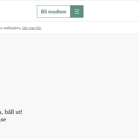
Bli medlem
meny
na webbplats.
Läs mer här
 håll ut!
.se