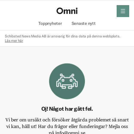
meny
Hem
Toppnyheter
Senaste nytt
Schibsted News Media AB är ansvarig för dina data på denna webbplats.
Läs mer här
Oj! Något har gått fel.
Vi ber om ursäkt och försöker åtgärda problemet så snart
vi kan, håll ut! Har du frågor eller funderingar? Mejla oss
på info@omni.se