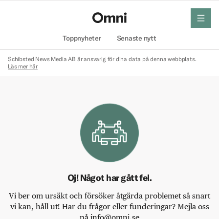
meny
Hem
Toppnyheter
Senaste nytt
Schibsted News Media AB är ansvarig för dina data på denna webbplats.
Läs mer här
Oj! Något har gått fel.
Vi ber om ursäkt och försöker åtgärda problemet så snart
vi kan, håll ut! Har du frågor eller funderingar? Mejla oss
på info@omni.se