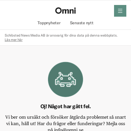
meny
Hem
Toppnyheter
Senaste nytt
Schibsted News Media AB är ansvarig för dina data på denna webbplats.
Läs mer här
Oj! Något har gått fel.
Vi ber om ursäkt och försöker åtgärda problemet så snart
vi kan, håll ut! Har du frågor eller funderingar? Mejla oss
på info@omni.se