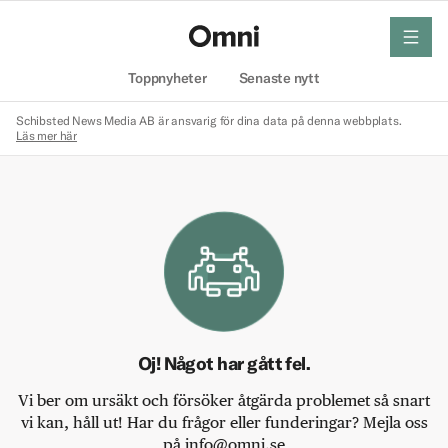
meny
Hem
Toppnyheter
Senaste nytt
Schibsted News Media AB är ansvarig för dina data på denna webbplats.
Läs mer här
Oj! Något har gått fel.
Vi ber om ursäkt och försöker åtgärda problemet så snart
vi kan, håll ut! Har du frågor eller funderingar? Mejla oss
på info@omni.se