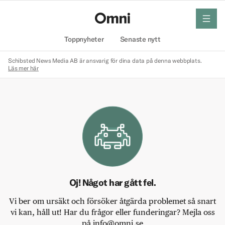
meny
Hem
Toppnyheter
Senaste nytt
Schibsted News Media AB är ansvarig för dina data på denna webbplats.
Läs mer här
Oj! Något har gått fel.
Vi ber om ursäkt och försöker åtgärda problemet så snart
vi kan, håll ut! Har du frågor eller funderingar? Mejla oss
på info@omni.se