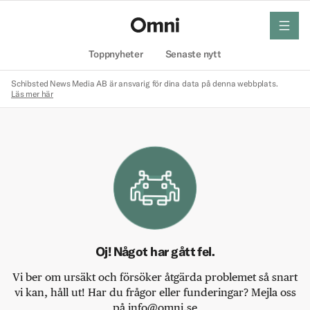
meny
Hem
Toppnyheter
Senaste nytt
Schibsted News Media AB är ansvarig för dina data på denna webbplats.
Läs mer här
Oj! Något har gått fel.
Vi ber om ursäkt och försöker åtgärda problemet så snart
vi kan, håll ut! Har du frågor eller funderingar? Mejla oss
på info@omni.se