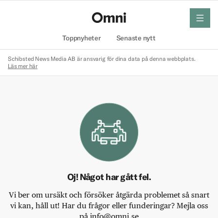
meny
Hem
Toppnyheter
Senaste nytt
Schibsted News Media AB är ansvarig för dina data på denna webbplats.
Läs mer här
Oj! Något har gått fel.
Vi ber om ursäkt och försöker åtgärda problemet så snart
vi kan, håll ut! Har du frågor eller funderingar? Mejla oss
på info@omni.se