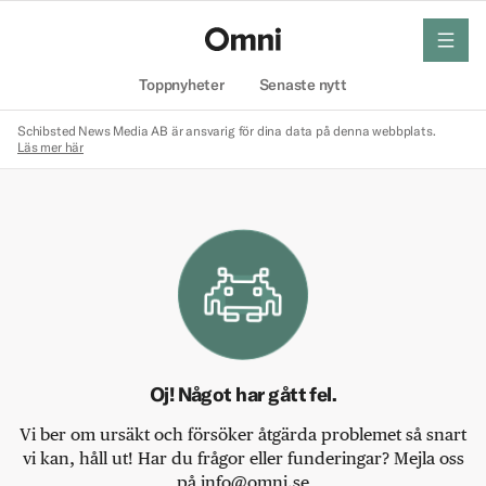
meny
Hem
Toppnyheter
Senaste nytt
Schibsted News Media AB är ansvarig för dina data på denna webbplats.
Läs mer här
Oj! Något har gått fel.
Vi ber om ursäkt och försöker åtgärda problemet så snart
vi kan, håll ut! Har du frågor eller funderingar? Mejla oss
på info@omni.se