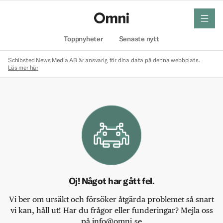
meny
Hem
Toppnyheter
Senaste nytt
Schibsted News Media AB är ansvarig för dina data på denna webbplats.
Läs mer här
Oj! Något har gått fel.
Vi ber om ursäkt och försöker åtgärda problemet så snart
vi kan, håll ut! Har du frågor eller funderingar? Mejla oss
på info@omni.se