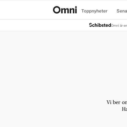
Toppnyheter
Sena
Hem
Omni är en
Vi ber o
Ha