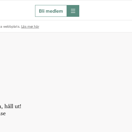
Bli medlem
meny
na webbplats.
Läs mer här
 håll ut!
.se