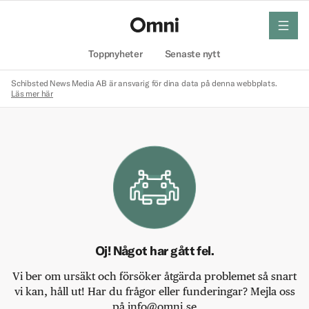
meny
Hem
Toppnyheter
Senaste nytt
Schibsted News Media AB är ansvarig för dina data på denna webbplats.
Läs mer här
Oj! Något har gått fel.
Vi ber om ursäkt och försöker åtgärda problemet så snart
vi kan, håll ut! Har du frågor eller funderingar? Mejla oss
på info@omni.se