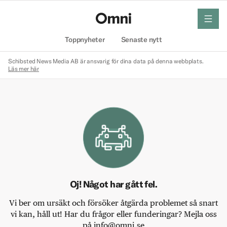
meny
Hem
Toppnyheter
Senaste nytt
Schibsted News Media AB är ansvarig för dina data på denna webbplats.
Läs mer här
Oj! Något har gått fel.
Vi ber om ursäkt och försöker åtgärda problemet så snart
vi kan, håll ut! Har du frågor eller funderingar? Mejla oss
på info@omni.se