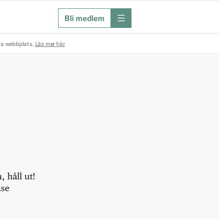
Bli medlem
meny
na webbplats.
Läs mer här
 håll ut!
.se