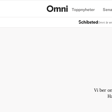
Toppnyheter
Sena
Hem
Omni är en
Vi ber o
Ha