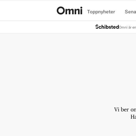
Toppnyheter
Sena
Hem
Omni är en
Vi ber o
Ha