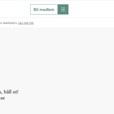
Bli medlem
meny
na webbplats.
Läs mer här
 håll ut!
.se