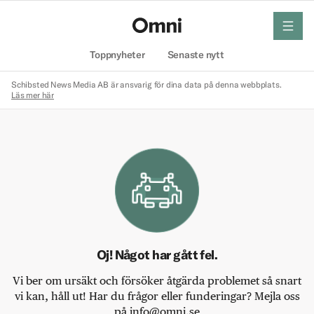
meny
Hem
Toppnyheter
Senaste nytt
Schibsted News Media AB är ansvarig för dina data på denna webbplats.
Läs mer här
Oj! Något har gått fel.
Vi ber om ursäkt och försöker åtgärda problemet så snart
vi kan, håll ut! Har du frågor eller funderingar? Mejla oss
på info@omni.se