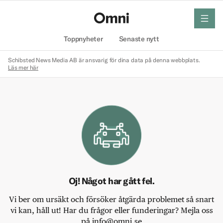
meny
Hem
Toppnyheter
Senaste nytt
Schibsted News Media AB är ansvarig för dina data på denna webbplats.
Läs mer här
Oj! Något har gått fel.
Vi ber om ursäkt och försöker åtgärda problemet så snart
vi kan, håll ut! Har du frågor eller funderingar? Mejla oss
på info@omni.se