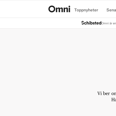
Toppnyheter
Sena
Hem
Omni är en
Vi ber o
Ha