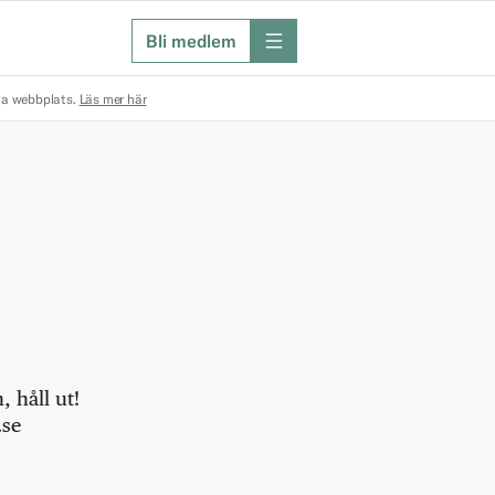
Bli medlem
meny
na webbplats.
Läs mer här
 håll ut!
.se