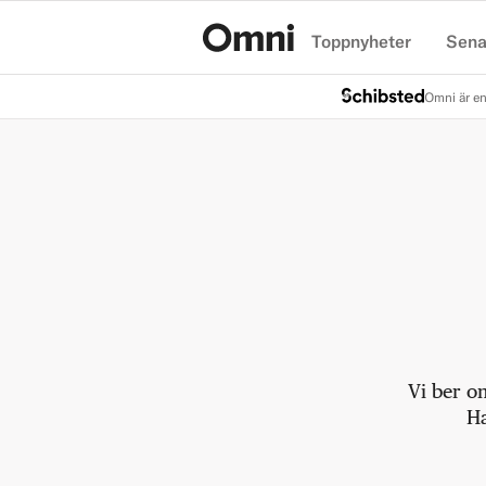
Toppnyheter
Sena
Hem
Omni är en
Vi ber o
Ha