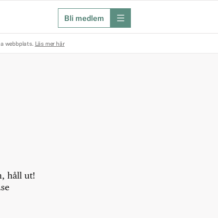
Bli medlem
meny
na webbplats.
Läs mer här
 håll ut!
.se