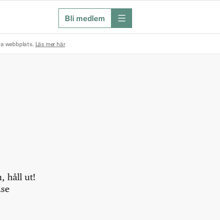
Bli medlem
meny
na webbplats.
Läs mer här
 håll ut!
.se