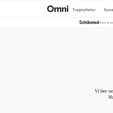
Toppnyheter
Sena
Hem
Omni är en
Vi ber o
Ha