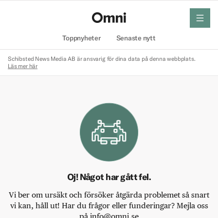
meny
Hem
Toppnyheter
Senaste nytt
Schibsted News Media AB är ansvarig för dina data på denna webbplats.
Läs mer här
Oj! Något har gått fel.
Vi ber om ursäkt och försöker åtgärda problemet så snart
vi kan, håll ut! Har du frågor eller funderingar? Mejla oss
på info@omni.se