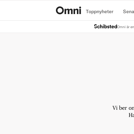
Toppnyheter
Sena
Hem
Omni är en
Vi ber o
Ha