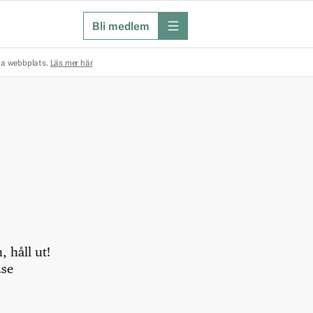
Bli medlem
meny
na webbplats.
Läs mer här
 håll ut!
.se