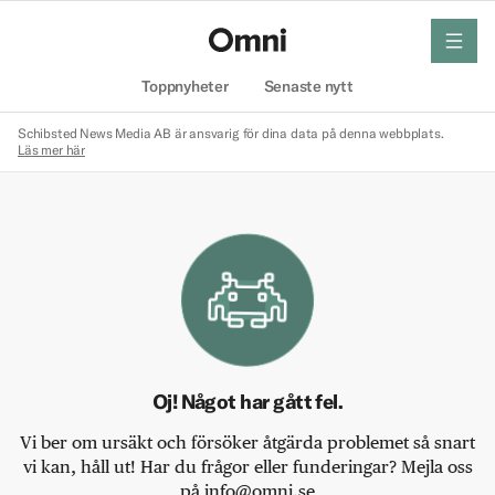
meny
Hem
Toppnyheter
Senaste nytt
Schibsted News Media AB är ansvarig för dina data på denna webbplats.
Läs mer här
Oj! Något har gått fel.
Vi ber om ursäkt och försöker åtgärda problemet så snart
vi kan, håll ut! Har du frågor eller funderingar? Mejla oss
på info@omni.se