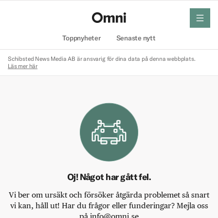
meny
Hem
Toppnyheter
Senaste nytt
Schibsted News Media AB är ansvarig för dina data på denna webbplats.
Läs mer här
Oj! Något har gått fel.
Vi ber om ursäkt och försöker åtgärda problemet så snart
vi kan, håll ut! Har du frågor eller funderingar? Mejla oss
på info@omni.se