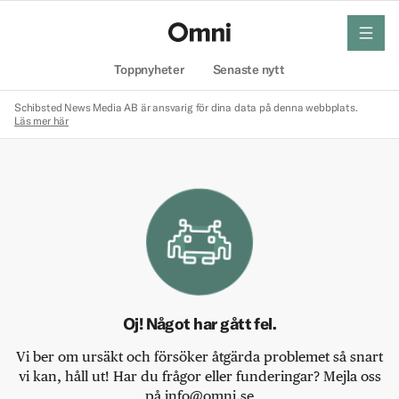
meny
Hem
Toppnyheter
Senaste nytt
Schibsted News Media AB är ansvarig för dina data på denna webbplats.
Läs mer här
Oj! Något har gått fel.
Vi ber om ursäkt och försöker åtgärda problemet så snart
vi kan, håll ut! Har du frågor eller funderingar? Mejla oss
på info@omni.se