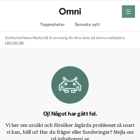
meny
Hem
Toppnyheter
Senaste nytt
Schibsted News Media AB är ansvarig för dina data på denna webbplats.
Läs mer här
Oj! Något har gått fel.
Vi ber om ursäkt och försöker åtgärda problemet så snart
vi kan, håll ut! Har du frågor eller funderingar? Mejla oss
på info@omni.se