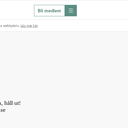
Bli medlem
meny
na webbplats.
Läs mer här
 håll ut!
.se