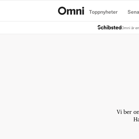
Toppnyheter
Sena
Hem
Omni är en
Vi ber o
Ha