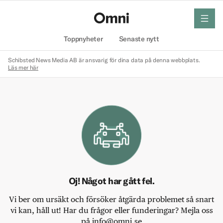
meny
Hem
Toppnyheter
Senaste nytt
Schibsted News Media AB är ansvarig för dina data på denna webbplats.
Läs mer här
Oj! Något har gått fel.
Vi ber om ursäkt och försöker åtgärda problemet så snart
vi kan, håll ut! Har du frågor eller funderingar? Mejla oss
på info@omni.se