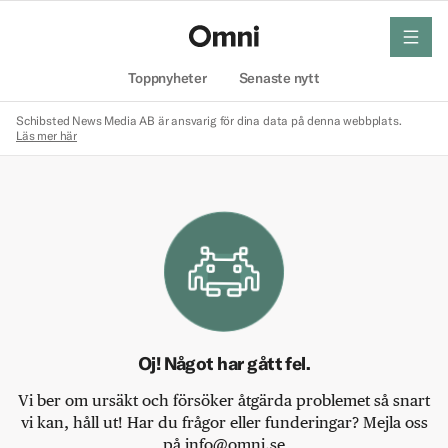
meny
Hem
Toppnyheter
Senaste nytt
Schibsted News Media AB är ansvarig för dina data på denna webbplats.
Läs mer här
Oj! Något har gått fel.
Vi ber om ursäkt och försöker åtgärda problemet så snart
vi kan, håll ut! Har du frågor eller funderingar? Mejla oss
på info@omni.se