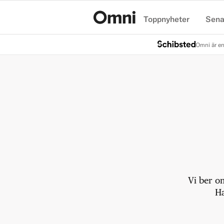
Toppnyheter
Sena
Hem
Omni är en
Vi ber o
Ha