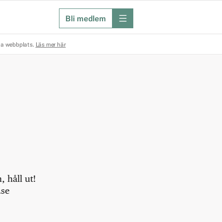
Bli medlem
meny
na webbplats.
Läs mer här
 håll ut!
.se