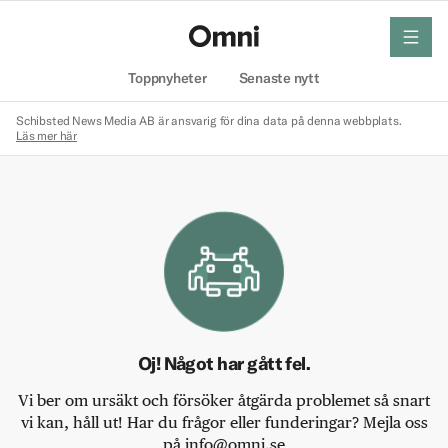
meny
Hem
Toppnyheter
Senaste nytt
Schibsted News Media AB är ansvarig för dina data på denna webbplats.
Läs mer här
Oj! Något har gått fel.
Vi ber om ursäkt och försöker åtgärda problemet så snart
vi kan, håll ut! Har du frågor eller funderingar? Mejla oss
på info@omni.se