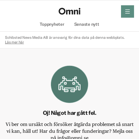
meny
Hem
Toppnyheter
Senaste nytt
Schibsted News Media AB är ansvarig för dina data på denna webbplats.
Läs mer här
Oj! Något har gått fel.
Vi ber om ursäkt och försöker åtgärda problemet så snart
vi kan, håll ut! Har du frågor eller funderingar? Mejla oss
på info@omni.se