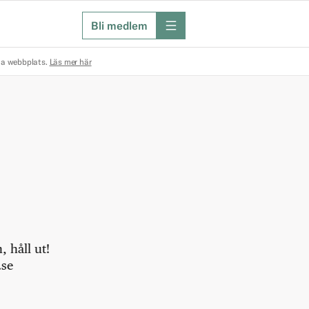
Bli medlem
meny
na webbplats.
Läs mer här
 håll ut!
.se