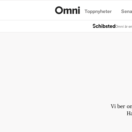
Toppnyheter
Sena
Hem
Omni är en
Vi ber o
Ha