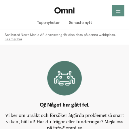
meny
Hem
Toppnyheter
Senaste nytt
Schibsted News Media AB är ansvarig för dina data på denna webbplats.
Läs mer här
Oj! Något har gått fel.
Vi ber om ursäkt och försöker åtgärda problemet så snart
vi kan, håll ut! Har du frågor eller funderingar? Mejla oss
på info@omni.se