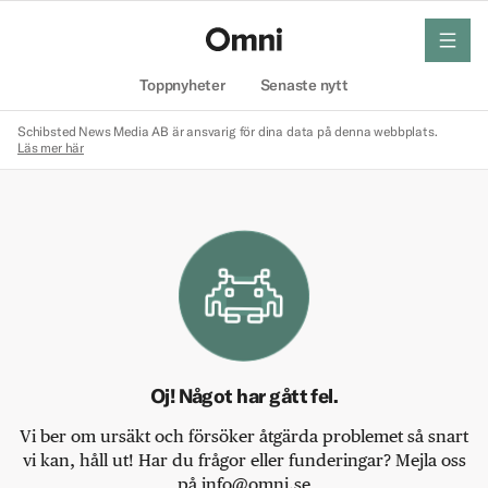
meny
Hem
Toppnyheter
Senaste nytt
Schibsted News Media AB är ansvarig för dina data på denna webbplats.
Läs mer här
Oj! Något har gått fel.
Vi ber om ursäkt och försöker åtgärda problemet så snart
vi kan, håll ut! Har du frågor eller funderingar? Mejla oss
på info@omni.se