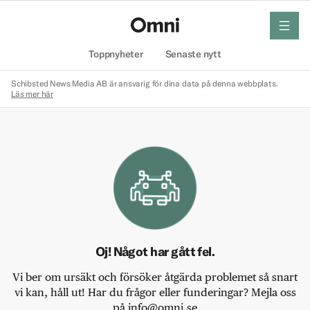
meny
Hem
Toppnyheter
Senaste nytt
Schibsted News Media AB är ansvarig för dina data på denna webbplats.
Läs mer här
Oj! Något har gått fel.
Vi ber om ursäkt och försöker åtgärda problemet så snart
vi kan, håll ut! Har du frågor eller funderingar? Mejla oss
på info@omni.se