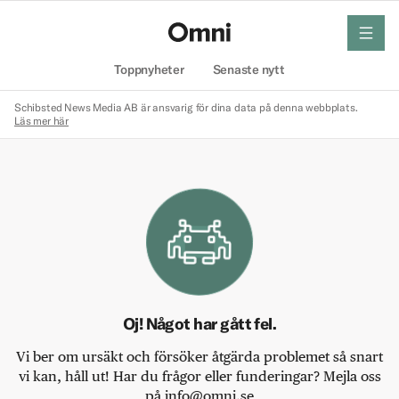
meny
Hem
Toppnyheter
Senaste nytt
Schibsted News Media AB är ansvarig för dina data på denna webbplats.
Läs mer här
Oj! Något har gått fel.
Vi ber om ursäkt och försöker åtgärda problemet så snart
vi kan, håll ut! Har du frågor eller funderingar? Mejla oss
på info@omni.se