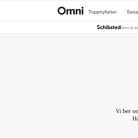
Toppnyheter
Sena
Hem
Omni är en
Vi ber o
Ha