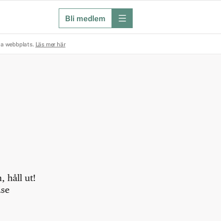
Bli medlem
meny
na webbplats.
Läs mer här
 håll ut!
.se