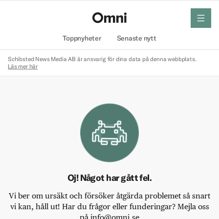
meny
Hem
Toppnyheter
Senaste nytt
Schibsted News Media AB är ansvarig för dina data på denna webbplats.
Läs mer här
Oj! Något har gått fel.
Vi ber om ursäkt och försöker åtgärda problemet så snart
vi kan, håll ut! Har du frågor eller funderingar? Mejla oss
på info@omni.se