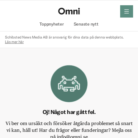
meny
Hem
Toppnyheter
Senaste nytt
Schibsted News Media AB är ansvarig för dina data på denna webbplats.
Läs mer här
Oj! Något har gått fel.
Vi ber om ursäkt och försöker åtgärda problemet så snart
vi kan, håll ut! Har du frågor eller funderingar? Mejla oss
på info@omni.se