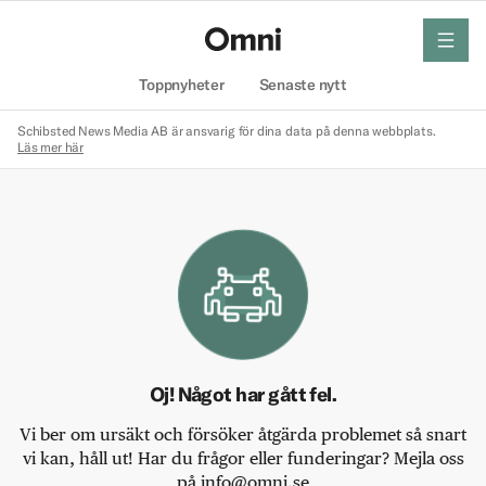
meny
Hem
Toppnyheter
Senaste nytt
Schibsted News Media AB är ansvarig för dina data på denna webbplats.
Läs mer här
Oj! Något har gått fel.
Vi ber om ursäkt och försöker åtgärda problemet så snart
vi kan, håll ut! Har du frågor eller funderingar? Mejla oss
på info@omni.se