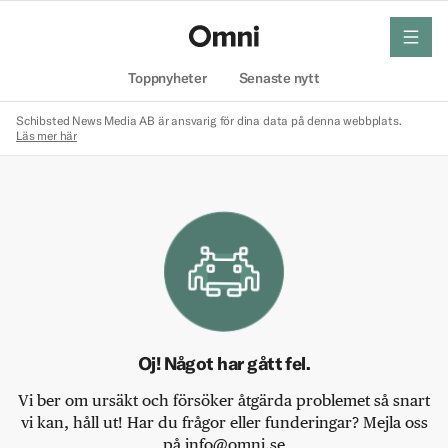
meny
Hem
Toppnyheter
Senaste nytt
Schibsted News Media AB är ansvarig för dina data på denna webbplats.
Läs mer här
Oj! Något har gått fel.
Vi ber om ursäkt och försöker åtgärda problemet så snart
vi kan, håll ut! Har du frågor eller funderingar? Mejla oss
på info@omni.se