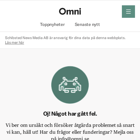
meny
Hem
Toppnyheter
Senaste nytt
Schibsted News Media AB är ansvarig för dina data på denna webbplats.
Läs mer här
Oj! Något har gått fel.
Vi ber om ursäkt och försöker åtgärda problemet så snart
vi kan, håll ut! Har du frågor eller funderingar? Mejla oss
på info@omni.se