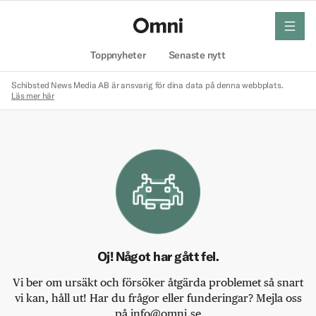
meny
Hem
Toppnyheter
Senaste nytt
Schibsted News Media AB är ansvarig för dina data på denna webbplats.
Läs mer här
Oj! Något har gått fel.
Vi ber om ursäkt och försöker åtgärda problemet så snart
vi kan, håll ut! Har du frågor eller funderingar? Mejla oss
på info@omni.se