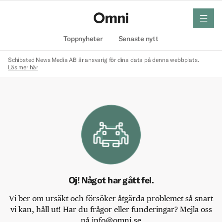
meny
Hem
Toppnyheter
Senaste nytt
Schibsted News Media AB är ansvarig för dina data på denna webbplats.
Läs mer här
Oj! Något har gått fel.
Vi ber om ursäkt och försöker åtgärda problemet så snart
vi kan, håll ut! Har du frågor eller funderingar? Mejla oss
på info@omni.se