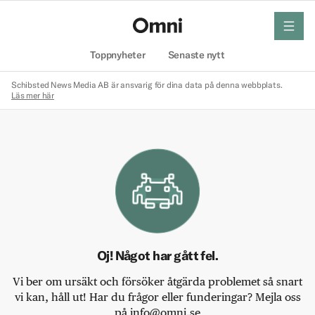
meny
Hem
Toppnyheter
Senaste nytt
Schibsted News Media AB är ansvarig för dina data på denna webbplats.
Läs mer här
Oj! Något har gått fel.
Vi ber om ursäkt och försöker åtgärda problemet så snart
vi kan, håll ut! Har du frågor eller funderingar? Mejla oss
på info@omni.se