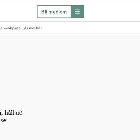
Bli medlem
meny
na webbplats.
Läs mer här
 håll ut!
.se