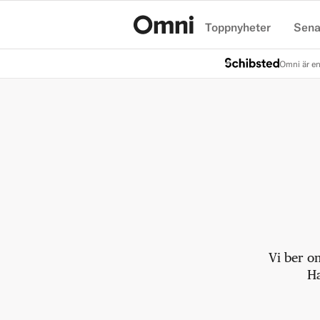
Toppnyheter
Sena
Hem
Omni är en
Vi ber o
Ha