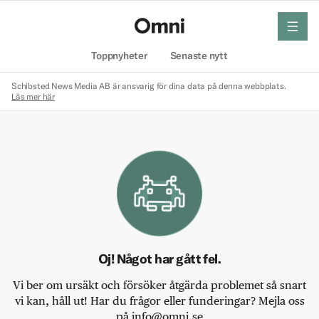
meny
Hem
Toppnyheter
Senaste nytt
Schibsted News Media AB är ansvarig för dina data på denna webbplats.
Läs mer här
Oj! Något har gått fel.
Vi ber om ursäkt och försöker åtgärda problemet så snart
vi kan, håll ut! Har du frågor eller funderingar? Mejla oss
på info@omni.se