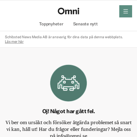
meny
Hem
Toppnyheter
Senaste nytt
Schibsted News Media AB är ansvarig för dina data på denna webbplats.
Läs mer här
Oj! Något har gått fel.
Vi ber om ursäkt och försöker åtgärda problemet så snart
vi kan, håll ut! Har du frågor eller funderingar? Mejla oss
på info@omni.se