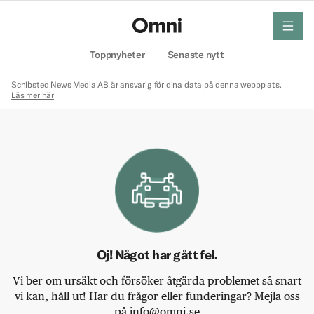
meny
Hem
Toppnyheter
Senaste nytt
Schibsted News Media AB är ansvarig för dina data på denna webbplats.
Läs mer här
Oj! Något har gått fel.
Vi ber om ursäkt och försöker åtgärda problemet så snart
vi kan, håll ut! Har du frågor eller funderingar? Mejla oss
på info@omni.se